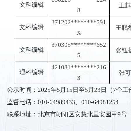
文科编辑
王越
8
371202
********
591
文科编辑
王鹏
X
370305
********
652
文科编辑
张钰
5
421081
********
216
理科编辑
张可
3
公示时间：
2025
年
5
月
15
日至
5
月
23
日（
7
个工
监督电话：
010-64989433
、
010-64981254
联系地址：北京市朝阳区安慧北里安园甲
9
号