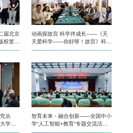
二届北京
动画探故宫 科学伴成长——《天
版权签约
天爱科学——你好呀！故宫》科普
动画片创作分享会在故宫博物院举
办
研究丛
智育未来・融合创新——全国中小
民大学举
学“人工智能+教育”专题交流活动
在南京举办