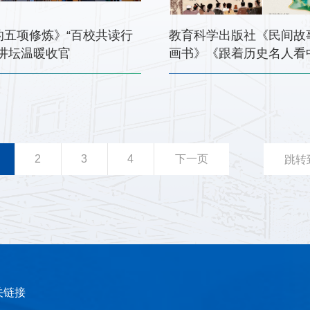
的五项修炼》“百校共读行
教育科学出版社《民间故
度讲坛温暖收官
画书》《跟着历史名人看
篇》入选2025年“原动力
动漫扶持计划作品
2
3
4
下一页
跳转
关链接