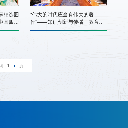
事精选图
“伟大的时代应当有伟大的著
中国四川
作”——知识创新与传播：教育学
”中国原创
术出版专家咨询会在京举行
1
到
页