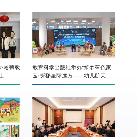
翰·哈蒂教
教育科学出版社举办“筑梦蓝色家
社
园·探秘星际远方——幼儿航天科
普阅读活动”